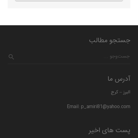
جستجو مطالب
آدرس ما
البرز – کرج
Email: p_amiri81@yahoo.com
پست های اخیر